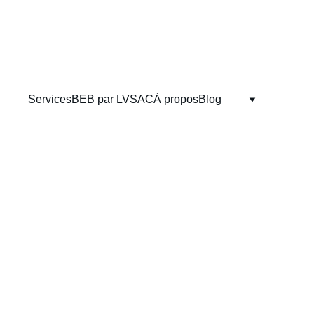
Services
BEB par LVSAC
À propos
Blog