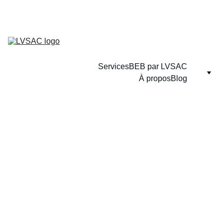
Services
BEB par LVSAC
À propos
Blog