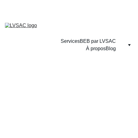
Services
BEB par LVSAC
À propos
Blog